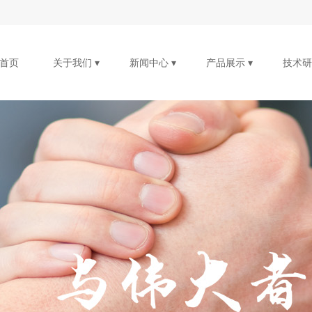
首页
关于我们 ▾
新闻中心 ▾
产品展示 ▾
技术研